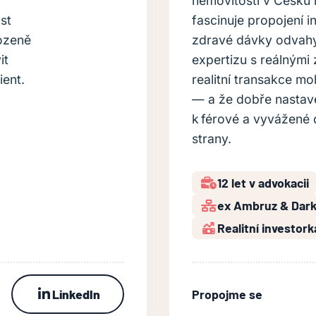
nemovitostí v Česku i
st
fascinuje propojení i
rozeně
zdravé dávky odvahy.
it
expertizu s reálnými
ient.
realitní transakce mo
— a že dobře nastave
k férové a vyvážené
strany.
12 let v advokacii
ex Ambruz & Dark 
Realitní investork
LinkedIn
Propojme se