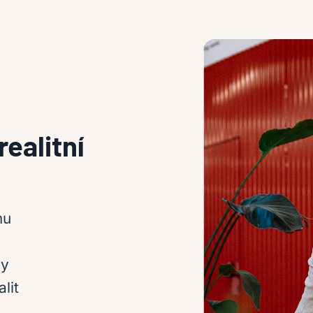
ealitní
mu
vy
lit