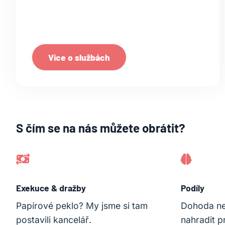
Vice o službách
S čím se na nás můžete obrátit?
Exekuce & dražby
Podíly
Papírové peklo? My jsme si tam
Dohoda n
postavili kancelář.
nahradit p