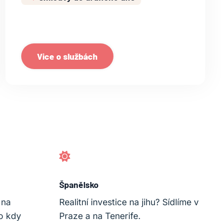
Vice o službách
Španělsko
 na
Realitní investice na jihu? Sídlíme v
o kdy
Praze a na Tenerife.