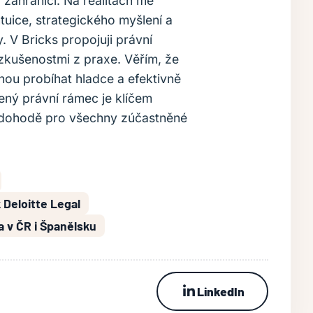
 zahraničí. Na realitách mě
ntuice, strategického myšlení a
 V Bricks propojuji právní
 zkušenostmi z praxe. Věřím, že
hou probíhat hladce a efektivně
ný právní rámec je klíčem
 dohodě pro všechny zúčastněné
Deloitte Legal
a v ČR i Španělsku
LinkedIn