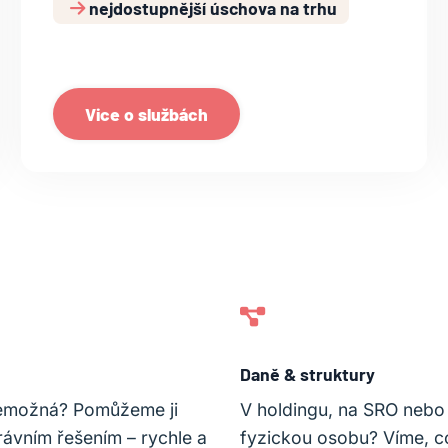
nejdostupnější úschova na trhu
Vice o službách
Daně & struktury
emožná? Pomůžeme ji
V holdingu, na SRO nebo
rávním řešením – rychle a
fyzickou osobu? Víme, c