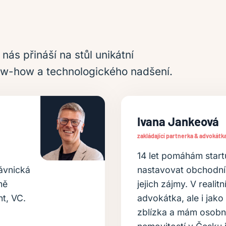
ás přináší na stůl unikátní
know-how a technologického nadšení.
Ivana Jankeová
zakládající partnerka & advokátk
14 let pomáhám star
ávnická
nastavovat obchodní 
mě
jejich zájmy. V realit
nt, VC.
advokátka, ale i jako 
zblízka a mám osobní