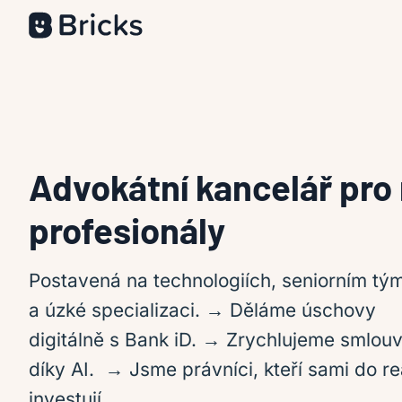
Advokátní kancelář pro r
profesionály
Postavená na technologiích, seniorním tý
a úzké specializaci. → Děláme úschovy
digitálně s Bank iD. → Zrychlujeme smlou
díky AI. → Jsme právníci, kteří sami do rea
investují.